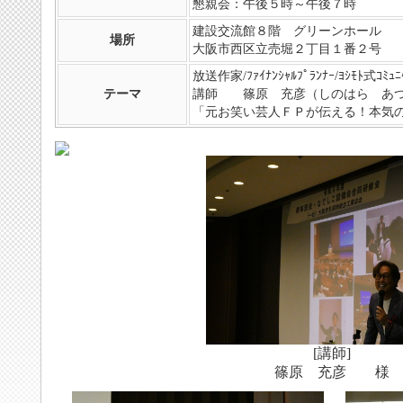
懇親会：午後５時～午後７時
建設交流館８階 グリーンホール
場所
大阪市西区立売堀２丁目１番２号
放送作家/ﾌｧｲﾅﾝｼｬﾙﾌﾟﾗﾝﾅｰ/ﾖｼﾓﾄ式ｺﾐｭﾆｹ
テーマ
講師 篠原 充彦（しのはら 
「元お笑い芸人ＦＰが伝える！本気
[講師]
篠原 充彦 様