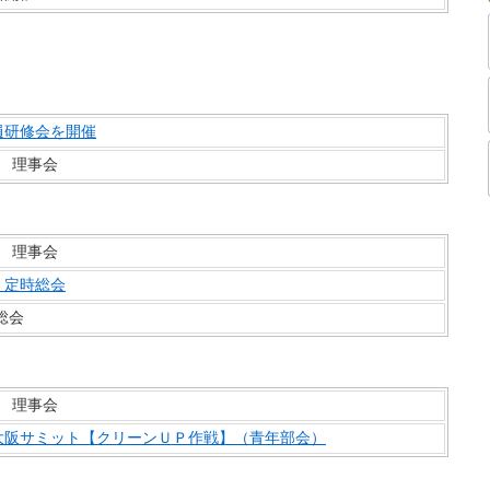
員研修会を開催
回 理事会
回 理事会
 定時総会
総会
回 理事会
大阪サミット【クリーンＵＰ作戦】（青年部会）