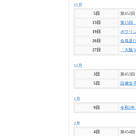
11月
5日
第452
13日
第15
19日
ボウリ
26日
会員及
27日
「大阪
12月
3日
第453
5日
設備女
1月
9日
令和2
2月
4日
第454