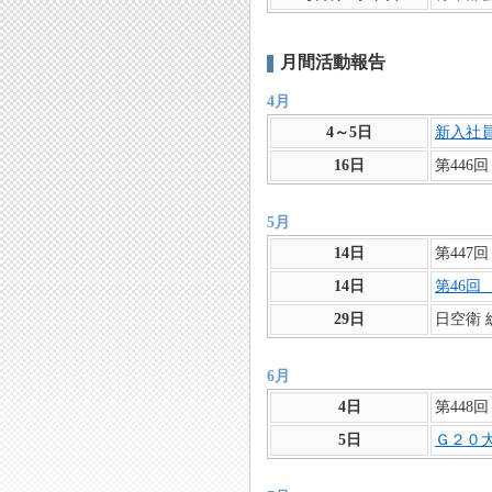
月間活動報告
4月
4～5日
新入社
16日
第446
5月
14日
第447
14日
第46回
29日
日空衛 
6月
4日
第448
5日
Ｇ２０