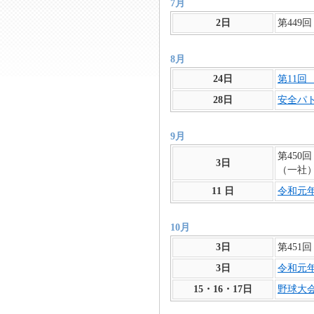
7月
2日
第449
8月
24日
第11
28日
安全パ
9月
第450
3日
（一社
11 日
令和元
10月
3日
第451
3日
令和元年
15・16・17日
野球大会