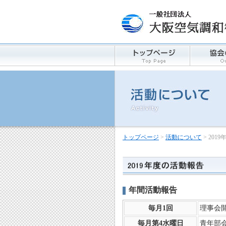
トップページ
>
活動について
> 20
年間活動報告
毎月1回
理事会開
毎月第4水曜日
青年部